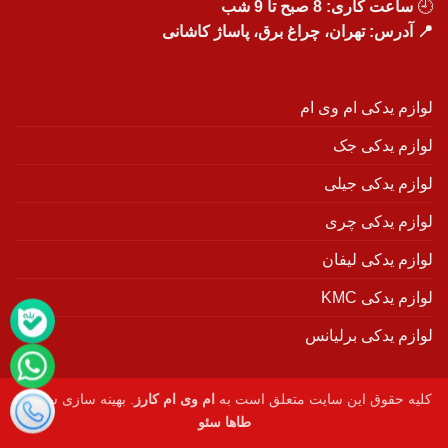
🕘
ساعت کاری: 8 صبح تا 9 شب
📍 آدرس: تهران، چراغ برق، پاساژ کاشانی
لوازم یدکی ام وی ام
لوازم یدکی جک
لوازم یدکی جیلی
لوازم یدکی چری
لوازم یدکی لیفان
لوازم یدکی KMC
لوازم یدکی برلیانس
کلیه حقوق این سایت متعلق است به
ام وی ام کارز
. بهینه سازی سایت :
طاها سئو