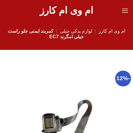
Ski
ام وی ام کارز
t
conten
ام وی ام کارز
|
لوازم یدکی جیلی
|
کمربند ایمنی جلو راست
جیلی امگرند EC7
-12%