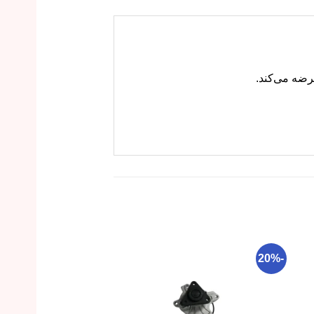
-19%
-20%