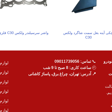
کی آینه بغل سمت شاگرد ولکس
واشر سرسیلندر ولکس C30 فلزی
C30
ودرو
📞
تماس:
09011739056
لوازم
🕘
ساعت کاری: 8 صبح تا 9 شب
لوازم
یت
📍 آدرس: تهران، چراغ برق، پاساژ کاشانی
لوازم
الت
لوازم
یم.
لوازم
لوازم ی