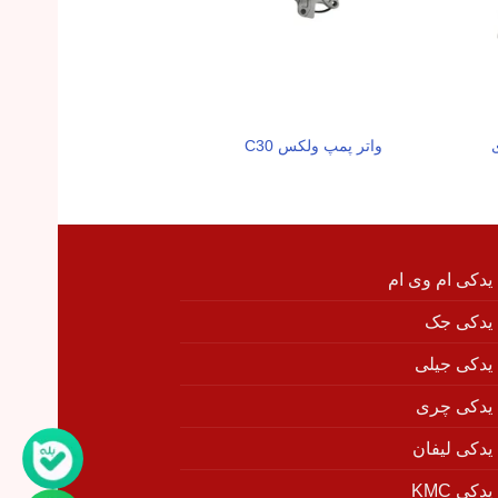
واتر پمپ ولکس C30
یاتاقان ثا
 یدکی ام وی ام
 یدکی جک
 یدکی جیلی
 یدکی چری
 یدکی لیفان
دکی KMC