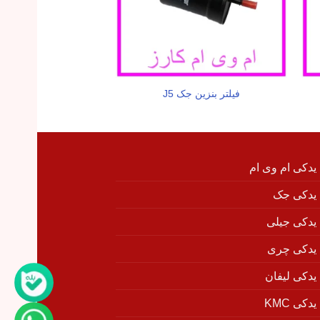
فیلتر بنزین جک J5
درب جلو چپ جک
 یدکی ام وی ام
 یدکی جک
 یدکی جیلی
 یدکی چری
 یدکی لیفان
دکی KMC