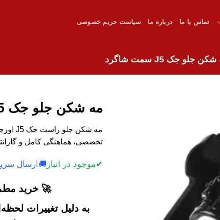
تماس با ما
درباره ما
سیاست حریم خصوصی
کن جلو جک J5 سمت شاگرد
مه شکن جلو جک J5 سمت شاگرد
مه شکن ج
تخصصی، هماهنگی کامل و گارانتی
✔
موجود در انبار
🚚
ارسال سریع
🚀 خرید مطمئ
به دلیل تغییرات لحظه