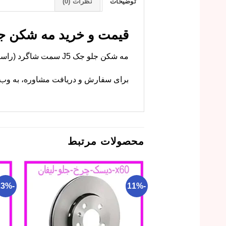
توضیحات
نظرات (0)
قیمت و خرید مه شکن جل
مه شکن جلو جک J5 سمت شاگرد (راست) قرینه مدل چپ است. ام وی ام کارز این قطعه را با کیفیت اصلی و گارانتی عرضه می‌کند.
برای سفارش و دریافت مشاوره، به وب‌سا
محصولات مرتبط
-23%
-11%