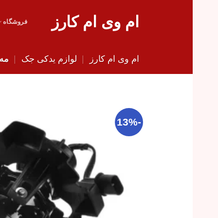
Skip
ام وی ام کارز
to
فروشگاه
content
ام وی ام کارز
|
لوازم یدکی جک
|
مه ش
-13%