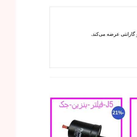
-22%
-21%