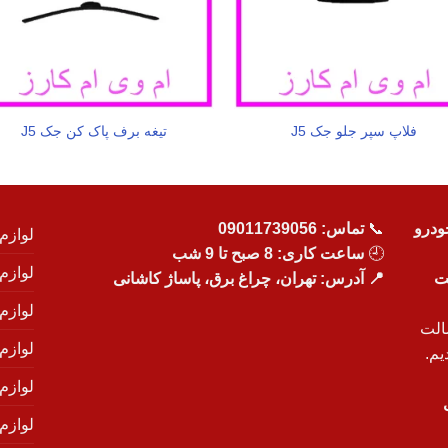
فلاپ سپر جلو جک J5
تیغه برف پاک کن جک J5
ودرو
📞
تماس:
09011739056
لوازم
🕘
ساعت کاری: 8 صبح تا 9 شب
لوازم
یت
📍 آدرس: تهران، چراغ برق، پاساژ کاشانی
لوازم
الت
لوازم
یم.
لوازم
لوازم ی