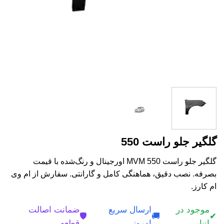
گلگیر جلو راست 550
گلگیر جلو راست MVM 550 اورجینال و رنگ‌شده با قیمت
بصرفه. نصب دقیق، هماهنگی کامل و گارانتی. سفارش از ام وی
ام کارز.
موجود در
ارسال سریع
ضمانت اصالت
🛡️
🚚
✔
انبار
امروز
قطعه