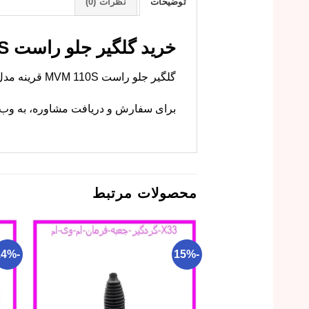
توضیحات
نظرات (0)
خرید گلگیر جلو راست MVM 110S با بهترین قیمت
گلگیر جلو راست MVM 110S قرینه مدل چپ است. ام وی ام کارز این قطعه را با کیفیت اصلی و رنگ دقیق عرضه می‌کند.
برای سفارش و دریافت مشاوره، به وب‌سا
محصولات مرتبط
-14%
-15%