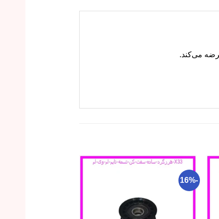
-26%
-16%