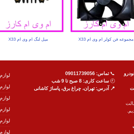
مجموعه فن کولر ام وی ام X33
میل لنگ ام وی ام X33
ودرو
📞
تماس:
09011739056
لوازم
🕘
ساعت کاری: 8 صبح تا 9 شب
لوازم
یت
📍 آدرس: تهران، چراغ برق، پاساژ کاشانی
لوازم
الت
لوازم
یم.
لوازم
لوازم ی