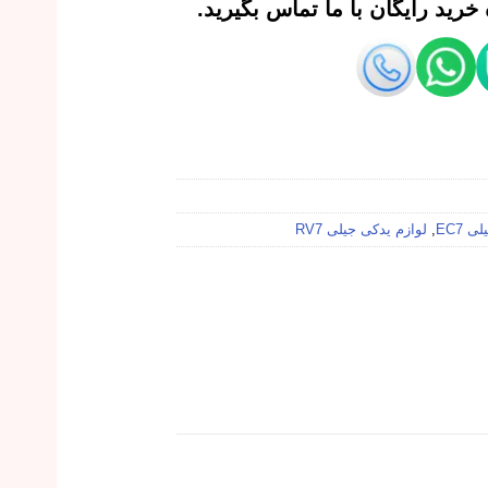
رید رایگان با ما تماس بگیرید.
 EC7
,
لوازم یدکی جیلی RV7