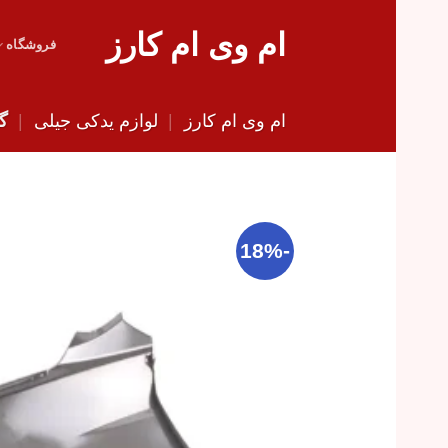
Skip
ام وی ام کارز
to
فروشگاه
content
ام وی ام کارز
|
لوازم یدکی جیلی
|
گل
-18%