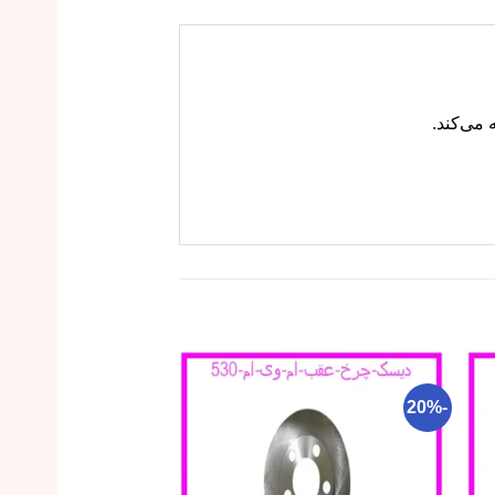
-18%
-20%