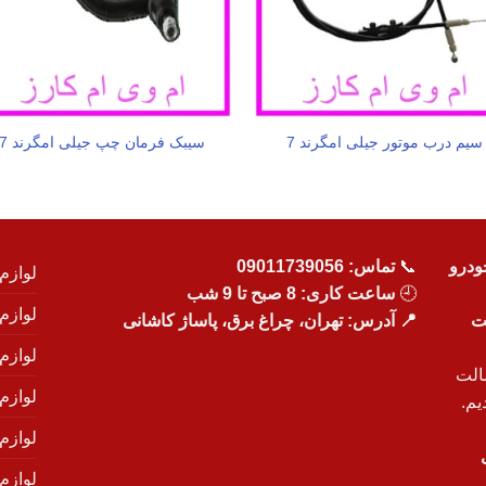
سیم درب موتور جیلی امگرند 7
سیبک فرمان چپ جیلی امگرند 7
ودرو
📞
تماس:
09011739056
لوازم
🕘
ساعت کاری: 8 صبح تا 9 شب
لوازم
یت
📍 آدرس: تهران، چراغ برق، پاساژ کاشانی
لوازم
الت
لوازم
یم.
لوازم
لوازم ی