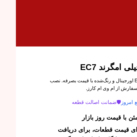
 امگرند EC7
گلگیر جلو راست جیلی EC7,RV7 اورجینال و رنگ‌شده با قیمت بصرفه. نصب
سفارش از ام وی ام کارز.
 امروز
🛡️
ضمانت اصالت قطعه
ن با قیمت روز بازار
‌ای قیمت قطعات، برای دریافت