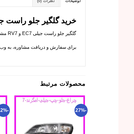
توضیحات
نظرات (0)
خرید گلگیر جلو راست جیلی EC7,RV7 با بهتر
گلگیر جلو راست جیلی EC7 و RV7 مشترک است. ام وی ام کارز این قطعه را با کیفیت اصلی و گارانتی عرضه می‌کند.
برای سفارش و دریافت مشاوره، به وب‌سا
محصولات مرتبط
-22%
-27%