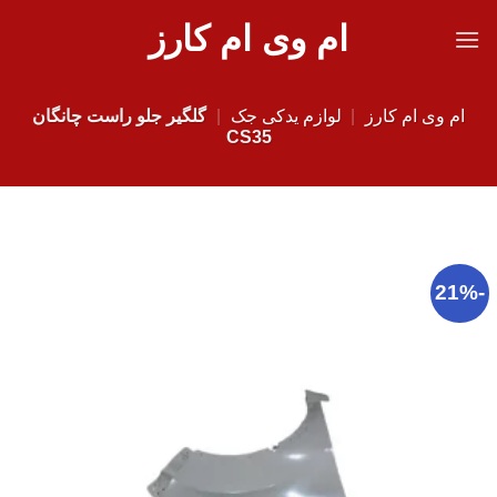
Ski
ام وی ام کارز
t
conten
ام وی ام کارز
|
لوازم یدکی جک
|
گلگیر جلو راست چانگان
CS35
-21%