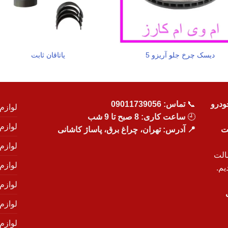
دیسک چرخ جلو آریزو 5
یاتاقان ثابت
ودرو
📞
تماس:
09011739056
لوازم
🕘
ساعت کاری: 8 صبح تا 9 شب
لوازم
یت
📍 آدرس: تهران، چراغ برق، پاساژ کاشانی
لوازم
الت
لوازم
یم.
لوازم
لوازم ی
لوازم