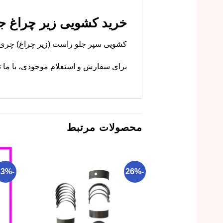
خرید کشویی زیر چراغ جلو راست تیگو 
کشویی سپر جلو راست (زیر چراغ) چری تیگو 7 پرو نیز در فروشگاه ما موجود است. ام وی ام کارز این قطعه را با کیفیت ا
برای سفارش و استعلام موجودی، با ما ت
محصولات مرتبط
-23%
-26%