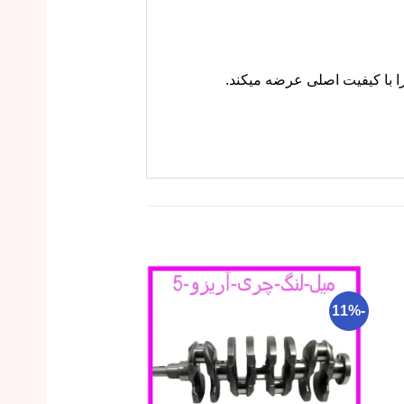
-27%
-11%