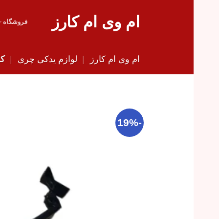
Skip
ام وی ام کارز
to
فروشگاه
content
ام وی ام کارز
|
لوازم یدکی چری
|
کش
-19%