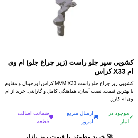
کشویی سپر جلو راست (زیر چراغ جلو) ام وی
ام X33 کراس
کشویی زیر چراغ جلو راست MVM X33 کراس اورجینال و مقاوم
با بهترین قیمت. نصب آسان، هماهنگی کامل و گارانتی. خرید از ام
وی ام کارز.
موجود در
ارسال سریع
ضمانت اصالت
🛡️
🚚
✔
انبار
امروز
قطعه
🚀 خرید مطمئن با قیمت روز بازار