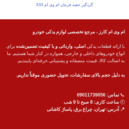
گردگیر جعبه فرمان ام وی ام X33
ام وی ام کارز ، مرجع تخصصی لوازم یدکی خودرو
با ارائه قطعات یدکی
اصلی، وارداتی و با کیفیت تضمین‌شده
برای
انواع خودروهای داخلی و خارجی، همواره در کنار شما هستیم. ما
به اصالت کالا، قیمت منصفانه و پشتیبانی حرفه‌ای پایبندیم.
به دلیل حجم بالای سفارشات، تحویل حضوری موقتاً نداریم.
📞
تماس:
09011739056
🕘
ساعت کاری: 8 صبح تا 9 شب
📍 آدرس: تهران، چراغ برق، پاساژ کاشانی