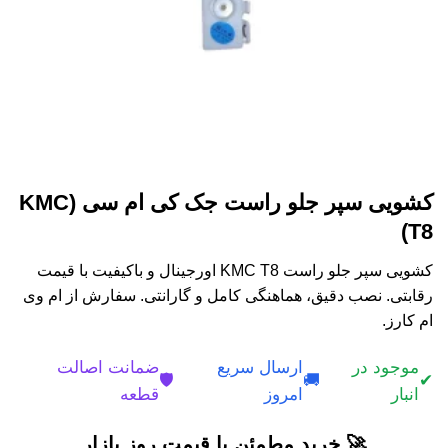
کشویی سپر جلو راست جک کی ام سی KMC)
T8)
کشویی سپر جلو راست KMC T8 اورجینال و باکیفیت با قیمت
رقابتی. نصب دقیق، هماهنگی کامل و گارانتی. سفارش از ام وی
ام کارز.
موجود در
ارسال سریع
ضمانت اصالت
🛡️
🚚
✔
انبار
امروز
قطعه
🚀 خرید مطمئن با قیمت روز بازار