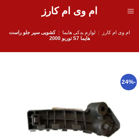
Ski
ام وی ام کارز
t
conten
ام وی ام کارز
|
لوازم یدکی هایما
|
کشویی سپر جلو راست
هایما S7 توربو 2000
-24%