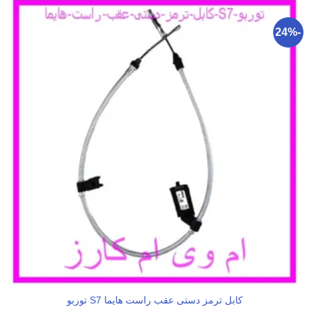
-24%
کابل ترمز دستی عقب راست هایما S7 توربو