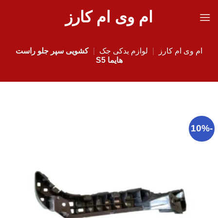
Ski
ام وی ام کارز
t
conten
ام وی ام کارز
|
لوازم یدکی جک
|
کشویی سپر جلو راست
هایما S5
-10%