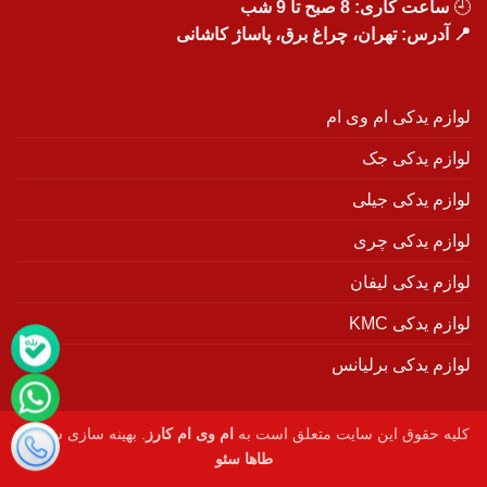
🕘
ساعت کاری: 8 صبح تا 9 شب
📍 آدرس: تهران، چراغ برق، پاساژ کاشانی
لوازم یدکی ام وی ام
لوازم یدکی جک
لوازم یدکی جیلی
لوازم یدکی چری
لوازم یدکی لیفان
لوازم یدکی KMC
لوازم یدکی برلیانس
کلیه حقوق این سایت متعلق است به
ام وی ام کارز
. بهینه سازی سایت :
طاها سئو