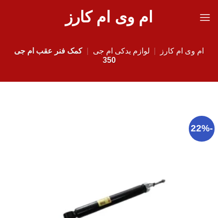
Ski
ام وی ام کارز
t
conten
ام وی ام کارز
|
لوازم یدکی ام جی
|
کمک فنر عقب ام جی
350
-22%