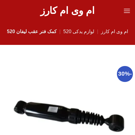
Ski
ام وی ام کارز
t
conten
ام وی ام کارز
|
لوازم یدکی 520
|
کمک فنر عقب لیفان 520
-30%