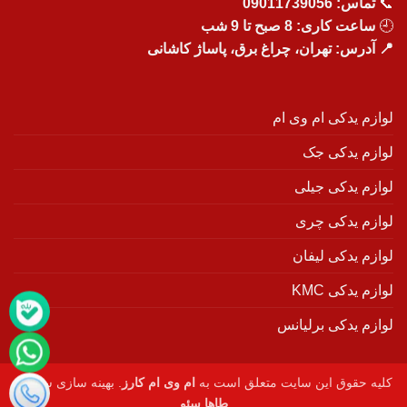
📞
تماس:
09011739056
🕘
ساعت کاری: 8 صبح تا 9 شب
📍 آدرس: تهران، چراغ برق، پاساژ کاشانی
لوازم یدکی ام وی ام
لوازم یدکی جک
لوازم یدکی جیلی
لوازم یدکی چری
لوازم یدکی لیفان
لوازم یدکی KMC
لوازم یدکی برلیانس
کلیه حقوق این سایت متعلق است به
ام وی ام کارز
. بهینه سازی سایت :
طاها سئو