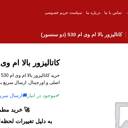
تماس با ما
درباره ما
سیاست حریم خصوصی
کاتالیزور بالا ام وی ام 530 (دو سنسور)
کاتالیزور بالا ام وی ام 530 (دو 
خ
اصلی و اورجینال. ارسال سریع ب
✔
موجود در انبار
🚚
ارسال سریع
🚀 خرید مطمئ
به دلیل تغییرات لحظه