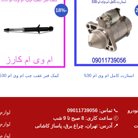
-18%
استارت کامل ام وی ام 530
کمک فنر عقب چپ ام وی ام 530
ودرو
📞
تماس:
09011739056
لوازم
🕘
ساعت کاری: 8 صبح تا 9 شب
لوازم
یت
📍 آدرس: تهران، چراغ برق، پاساژ کاشانی
لوازم