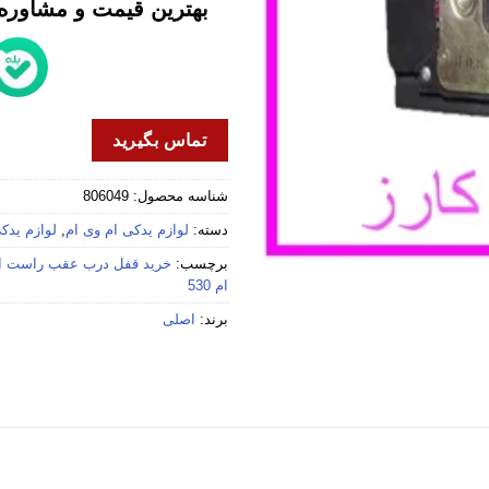
بهترین قیمت و مشاوره خ
تماس بگیرید
شناسه محصول:
806049
دسته:
لوازم یدکی ام وی ام
,
لوازم یدکی 
برچسب:
خرید قفل درب عقب راست ام و
ام 530
برند:
اصلی