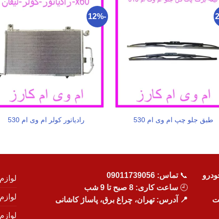
-12%
طبق جلو چپ ام وی ام 530
رادیاتور کولر ام وی ام 530
ودرو
📞
تماس:
09011739056
لوازم
🕘
ساعت کاری: 8 صبح تا 9 شب
لوازم
یت
📍 آدرس: تهران، چراغ برق، پاساژ کاشانی
لوازم