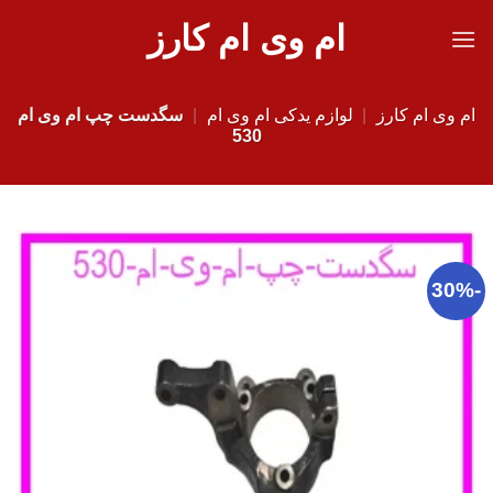
Ski
ام وی ام کارز
t
conten
ام وی ام کارز
|
لوازم یدکی ام وی ام
|
سگدست چپ ام وی ام
530
-30%