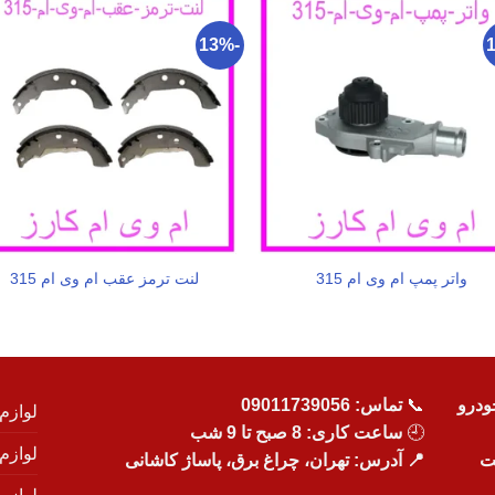
-13%
واتر پمپ ام وی ام 315
لنت ترمز عقب ام وی ام 315
ودرو
📞
تماس:
09011739056
لوازم
🕘
ساعت کاری: 8 صبح تا 9 شب
لوازم
یت
📍 آدرس: تهران، چراغ برق، پاساژ کاشانی