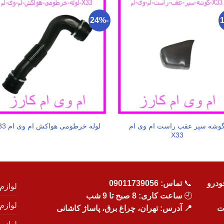
-24%
وشه سپر عقب راست ام وی ام
لوله خرطومی هواکش ام وی ام X33
X33
ودرو
📞
تماس:
09011739056
لوازم
🕘
ساعت کاری: 8 صبح تا 9 شب
لوازم
یت
📍 آدرس: تهران، چراغ برق، پاساژ کاشانی