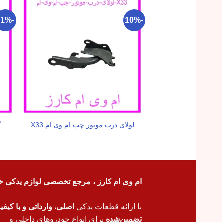
-11%
-10%
گ
لولای درب موتور چپ ام وی ام X33
ام وی ام کارز ، مرجع تخصصی لوازم یدکی خ
با ارائه قطعات یدکی
اصلی، وارداتی و با کیف
تضمین‌شده
برای انواع خودروهای داخلی و