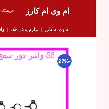
Skip
ام وی ام کارز
to
فروشگاه
content
ام وی ام کارز
|
لوازم یدکی جک
|
واش
-27%