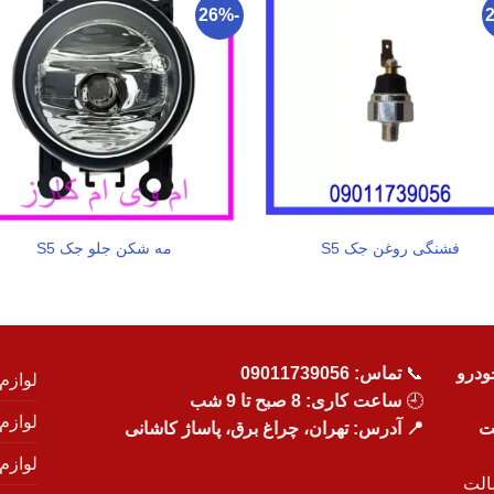
-26%
فشنگی روغن جک S5
مه شکن جلو جک S5
ودرو
📞
تماس:
09011739056
لوازم
🕘
ساعت کاری: 8 صبح تا 9 شب
لوازم
یت
📍 آدرس: تهران، چراغ برق، پاساژ کاشانی
لوازم
الت