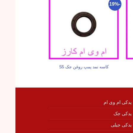
-24%
-19%
کاسه نمد پمپ روغن جک S5
تسمه بالانسر جک
 یدکی ام وی ام
 یدکی جک
 یدکی جیلی