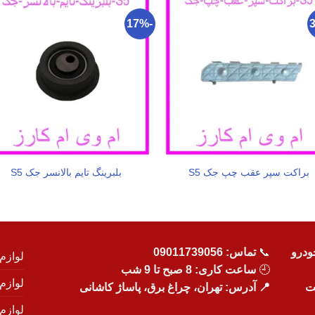
-17%
براکت سپر عقب چپ جک S5
بلبرینگ تایم بالانسر جک S5
ودرو
📞
تماس:
09011739056
لوازم
🕘
ساعت کاری: 8 صبح تا 9 شب
لوازم
یت
📍 آدرس: تهران، چراغ برق، پاساژ کاشانی
لوازم