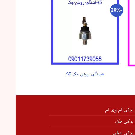
-29%
-26%
فشنگی روغن جک S5
پولی واتر پمپ ج
 یدکی ام وی ام
 یدکی جک
 یدکی جیلی