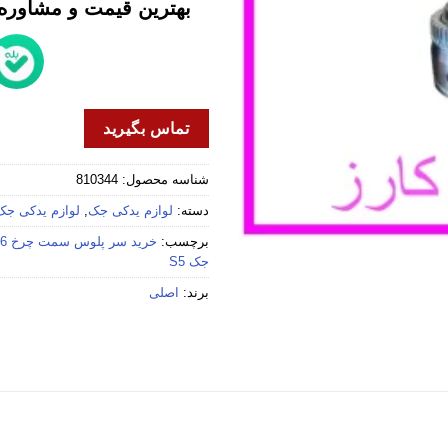
بهترین قیمت و مشاوره خ
تماس بگیرید
شناسه محصول:
810344
دسته:
لوازم یدکی جک
,
لوازم یدکی جک 5
برچسب:
خرید سر پلوس سمت چرخ 26 خار جک S5
جک S5
برند:
اصلی