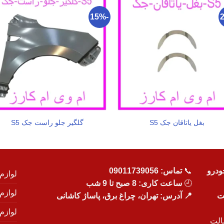
-15%
بغل یاتاقان جک S5
گلگیر جلو راست جک S5
ودرو
📞
تماس:
09011739056
لوازم
🕘
ساعت کاری: 8 صبح تا 9 شب
لوازم
یت
📍 آدرس: تهران، چراغ برق، پاساژ کاشانی
لوازم
الت