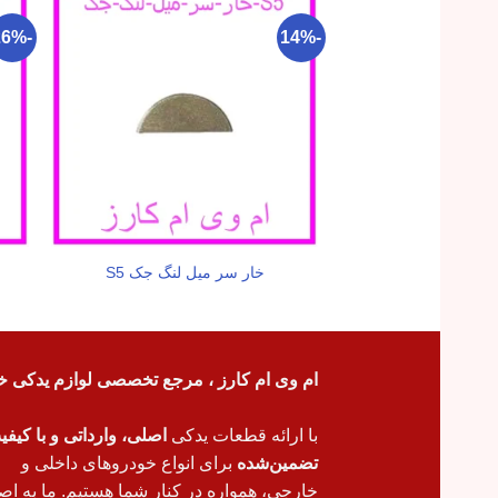
-26%
-14%
خار سر میل لنگ جک S5
ام وی ام کارز ، مرجع تخصصی لوازم یدکی خ
با ارائه قطعات یدکی
اصلی، وارداتی و با کیف
تضمین‌شده
برای انواع خودروهای داخلی و
خارجی، همواره در کنار شما هستیم. ما به اص