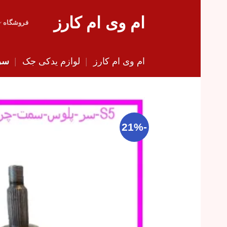
Skip
ام وی ام کارز
to
فروشگاه
content
ام وی ام کارز
|
لوازم یدکی جک
|
سر پ
-21%