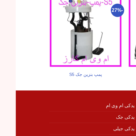
-13%
-27%
پمپ بنزین جک S5
استیل تزئینی گلگیر جل
 یدکی ام وی ام
 یدکی جک
 یدکی جیلی