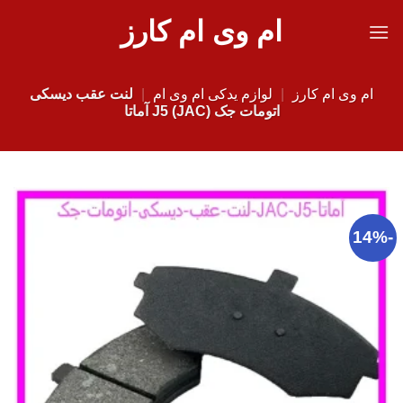
Ski
ام وی ام کارز
t
conten
ام وی ام کارز
|
لوازم یدکی ام وی ام
|
لنت عقب دیسکی
اتومات جک (JAC) J5 آماتا
-14%