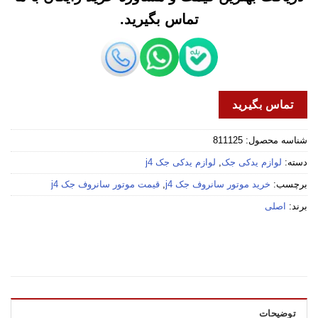
تماس بگیرید.
تماس بگیرید
شناسه محصول:
811125
دسته:
لوازم یدکی جک
,
لوازم یدکی جک j4
برچسب:
خرید موتور سانروف جک j4
,
قیمت موتور سانروف جک j4
برند:
اصلی
توضیحات