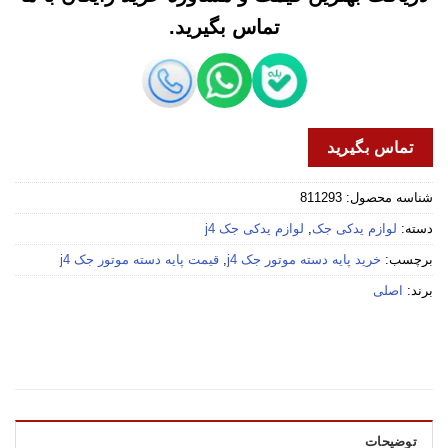
تماس بگیرید.
تماس بگیرید
شناسه محصول:
811293
دسته:
لوازم یدکی جک
,
لوازم یدکی جک j4
برچسب:
خرید پایه دسته موتور جک j4
,
قیمت پایه دسته موتور جک j4
برند:
اصلی
توضیحات