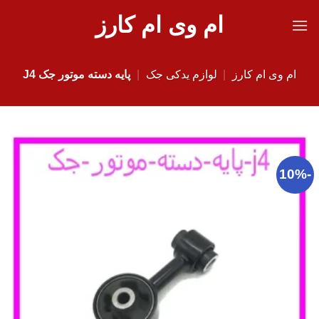
Ski
ام وی ام کارز
t
conten
ام وی ام کارز
|
لوازم یدکی جک
|
پایه دسته موتور جک J4
-10%