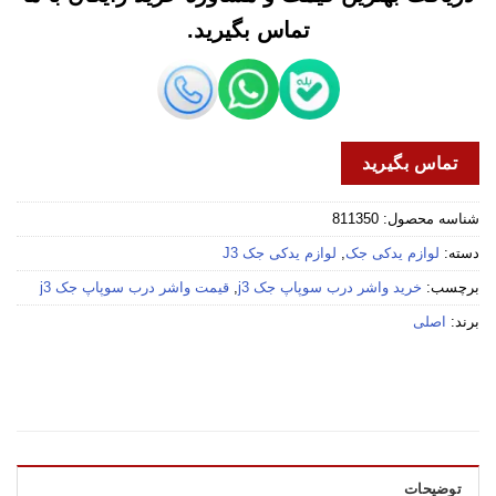
تماس بگیرید.
تماس بگیرید
شناسه محصول:
811350
دسته:
لوازم یدکی جک
,
لوازم یدکی جک J3
برچسب:
خرید واشر درب سوپاپ جک j3
,
قیمت واشر درب سوپاپ جک j3
برند:
اصلی
توضیحات