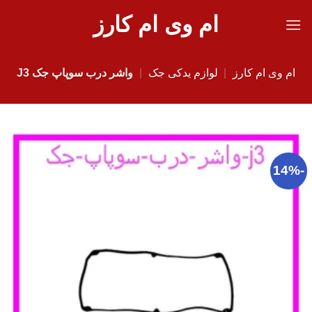
Ski
ام وی ام کارز
t
conten
ام وی ام کارز
|
لوازم یدکی جک
|
واشر درب سوپاپ جک J3
-14%