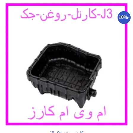
-10%
کارتل روغن جک J3