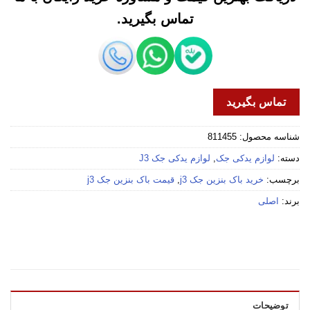
تماس بگیرید.
تماس بگیرید
شناسه محصول:
811455
دسته:
لوازم یدکی جک
,
لوازم یدکی جک J3
برچسب:
خرید باک بنزین جک j3
,
قیمت باک بنزین جک j3
برند:
اصلی
توضیحات