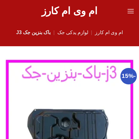
Ski
ام وی ام کارز
t
conten
ام وی ام کارز
|
لوازم یدکی جک
|
باک بنزین جک J3
-15%