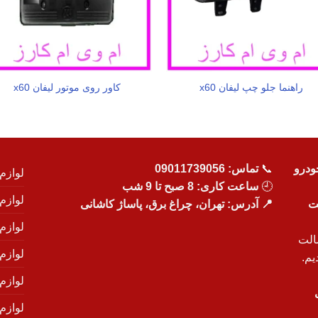
راهنما جلو چپ لیفان x60
کاور روی موتور لیفان x60
ودرو
📞
تماس:
09011739056
لوازم
🕘
ساعت کاری: 8 صبح تا 9 شب
لوازم
یت
📍 آدرس: تهران، چراغ برق، پاساژ کاشانی
لوازم
الت
لوازم
یم.
لوازم
لوازم ی