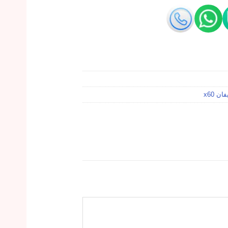
ن x60