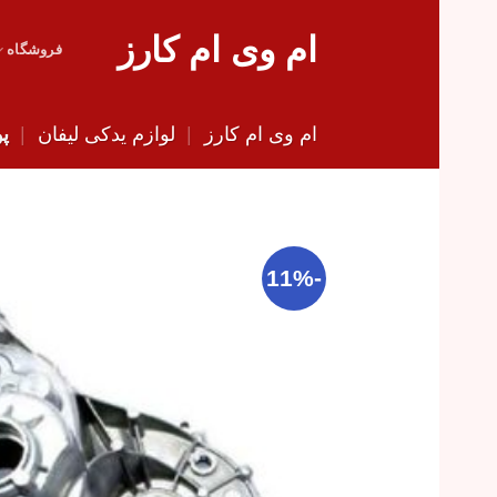
Skip
ام وی ام کارز
to
فروشگاه
content
ام وی ام کارز
|
لوازم یدکی لیفان
|
پو
-11%