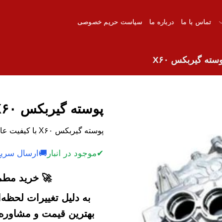
تماس با ما
درباره ما
سیاست حریم خصوصی
سته گیربکس X۶۰
پوسته گیربکس X۶۰
پوسته گیربکس X۶۰ با کیفیت عالی و قیمت مناسب در فروشگاه ما.
✔
موجود در انبار
🚚
ارسال سریع
🚀 خرید مطمئ
به دلیل تغییرات لحظه
بهترین قیمت و مشاوره خ