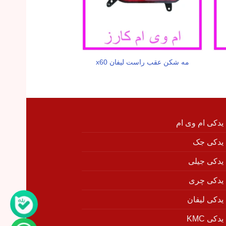
دستگیره بیرونی عقب
مه شکن عقب راست لیفان x60
x60
 یدکی ام وی ام
 یدکی جک
 یدکی جیلی
 یدکی چری
 یدکی لیفان
دکی KMC