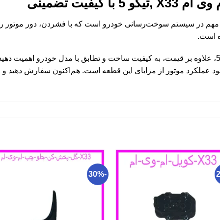
ا کیفیت تضمینی
 وی ام X33 ,تیگو 5 قطعه‌ای مهم در سیستم سوخت‌رسانی خودرو است که با فشردن، دور م
 است.
برای خرید پدال گاز ام وی ام X33 ,تیگو 5، علاوه بر قیمت، به کیفیت ساخت و تطابق با مدل خ
 عملکرد موتور از مزایای این قطعه است. هم‌اکنون سفارش دهید و از
-30%