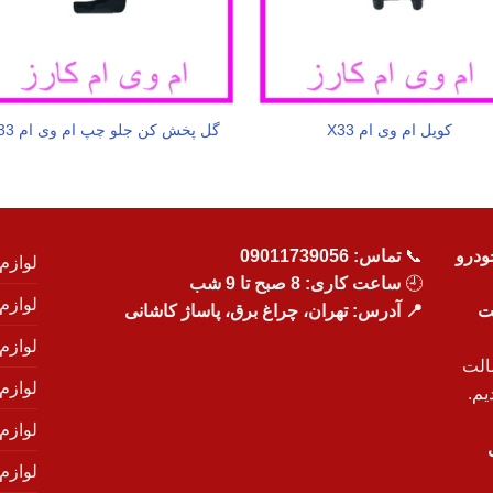
کویل ام وی ام X33
گل پخش کن جلو چپ ام وی ام X33
ودرو
📞
تماس:
09011739056
لوازم
🕘
ساعت کاری: 8 صبح تا 9 شب
لوازم
یت
📍 آدرس: تهران، چراغ برق، پاساژ کاشانی
لوازم
الت
لوازم
یم.
لوازم
لوازم ی