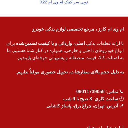
توپی سر کمک ام وی ام X22
ام وی ام کارز ، مرجع تخصصی لوازم یدکی خودرو
با ارائه قطعات یدکی
اصلی، وارداتی و با کیفیت تضمین‌شده
برای
انواع خودروهای داخلی و خارجی، همواره در کنار شما هستیم. ما
به اصالت کالا، قیمت منصفانه و پشتیبانی حرفه‌ای پایبندیم.
به دلیل حجم بالای سفارشات، تحویل حضوری موقتاً نداریم.
📞
تماس:
09011739056
🕘
ساعت کاری: 8 صبح تا 9 شب
📍 آدرس: تهران، چراغ برق، پاساژ کاشانی
لوازم یدکی ام وی ام