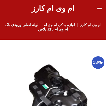
Ski
ام وی ام کارز
t
conten
ام وی ام کارز
|
لوازم یدکی ام وی ام
|
لوله اصلی ورودی باک
ام وی ام 315 پلاس
-18%