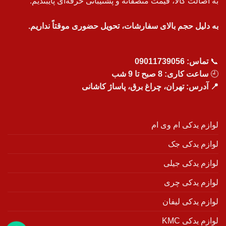
به اصالت کالا، قیمت منصفانه و پشتیبانی حرفه‌ای پایبندیم.
به دلیل حجم بالای سفارشات، تحویل حضوری موقتاً نداریم.
📞
تماس:
09011739056
🕘
ساعت کاری: 8 صبح تا 9 شب
📍 آدرس: تهران، چراغ برق، پاساژ کاشانی
لوازم یدکی ام وی ام
لوازم یدکی جک
لوازم یدکی جیلی
لوازم یدکی چری
لوازم یدکی لیفان
لوازم یدکی KMC