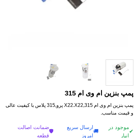
پمپ بنزین ام وی ام 315
پمپ بنزین ام وی ام 315,X22.X22 پرو,315 پلاس با کیفیت عالی
و قیمت مناسب.
موجود در
ارسال سریع
ضمانت اصالت
🛡️
🚚
✔
انبار
امروز
قطعه