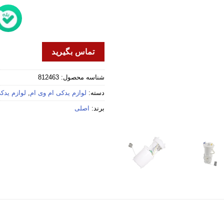
تماس بگیرید
شناسه محصول:
812463
دسته:
لوازم یدکی ام وی ام
,
لوازم یدکی 
برند:
اصلی