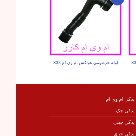
لوله خرطومی هواکش ام وی ام X33
هرزگرد تایم انگشتی ام 
 یدکی ام وی ام
 یدکی جک
 یدکی جیلی
 یدکی چری