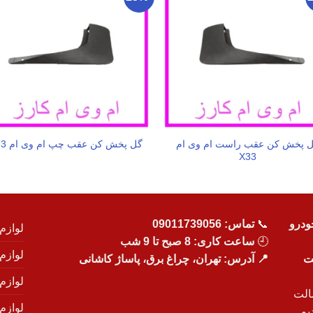
 پخش کن عقب راست ام وی ام
گل پخش کن عقب چپ ام وی ام X33
X33
ودرو
📞
تماس:
09011739056
لوازم
🕘
ساعت کاری: 8 صبح تا 9 شب
لوازم
یت
📍 آدرس: تهران، چراغ برق، پاساژ کاشانی
لوازم
الت
لوازم
یم.