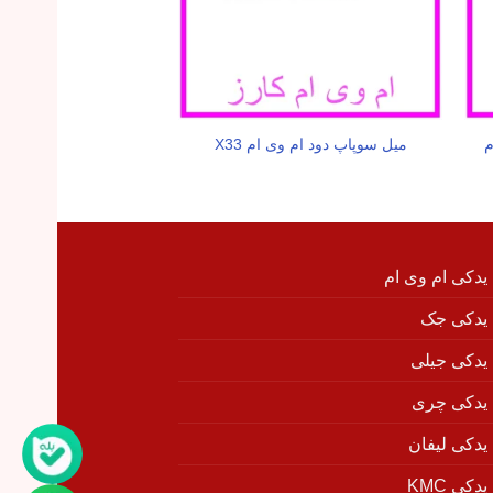
م
هرزگرد شیاردار سفت ک
میل سوپاپ دود ام وی ام X33
ام وی ام X33
 یدکی ام وی ام
 یدکی جک
 یدکی جیلی
 یدکی چری
 یدکی لیفان
دکی KMC