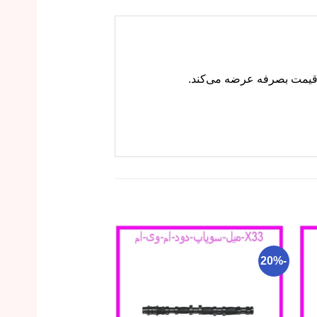
-14%
-20%