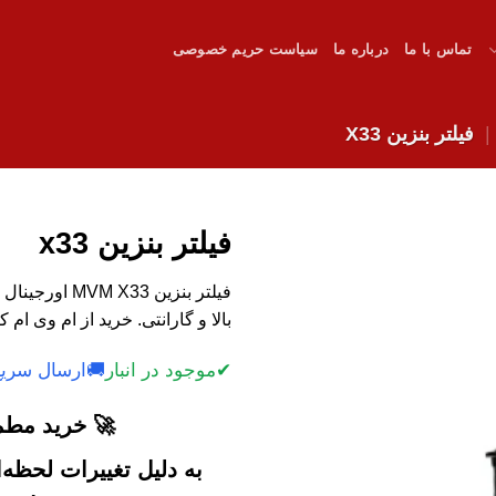
تماس با ما
درباره ما
سیاست حریم خصوصی
فیلتر بنزین X33
فیلتر بنزین x33
فیلتر بنزین 33
بالا و گارانتی. خرید از ام وی ام ک
✔
موجود در انبار
🚚
ارسال سریع
🚀 خرید مطمئ
به دلیل تغییرات لحظه