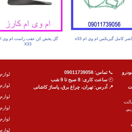
گل پخش کن عقب راست ام وی ا
شر کامل گیربکس ام وی ام x33
X33
ودرو
📞
تماس:
09011739056
لوازم
🕘
ساعت کاری: 8 صبح تا 9 شب
لوازم
یت
📍 آدرس: تهران، چراغ برق، پاساژ کاشانی
لوازم
الت
لوازم
یم.
لوازم
لوازم ی