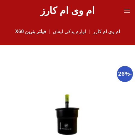
Ski
ام وی ام کارز
t
conten
ام وی ام کارز
|
لوازم یدکی لیفان
|
فیلتر بنزین X60
-26%