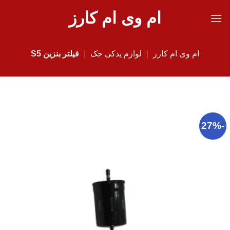
Ski
ام وی ام کارز
t
conten
ام وی ام کارز
|
لوازم یدکی جک
|
فیلتر بنزین S5
-27%