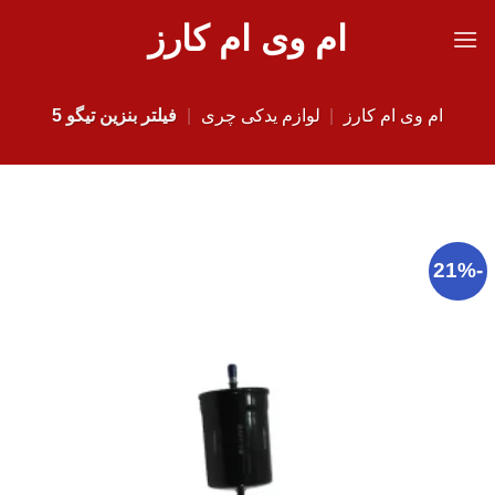
Ski
ام وی ام کارز
t
conten
ام وی ام کارز
|
لوازم یدکی چری
|
فیلتر بنزین تیگو 5
-21%