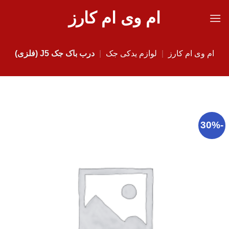
Ski
ام وی ام کارز
t
conten
ام وی ام کارز
|
لوازم یدکی جک
|
درب باک جک J5 (فلزی)
-30%