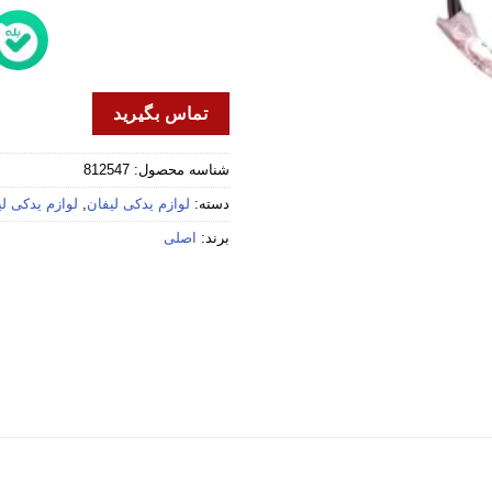
تماس بگیرید
شناسه محصول:
812547
دسته:
لوازم یدکی لیفان
,
لوازم یدکی لیفا
برند:
اصلی