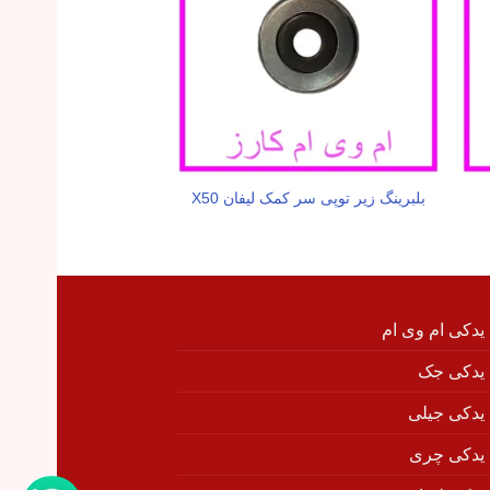
بلبرینگ زیر توپی سر کمک لیفان X50
شمع موتور لیفان 
 یدکی ام وی ام
 یدکی جک
 یدکی جیلی
 یدکی چری