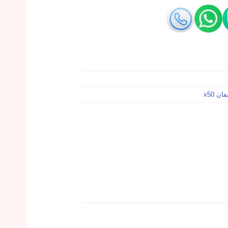
ن x50