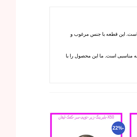
(کابل) درب باک لیفان X50 قطعه‌ای کلیدی برای باز کردن درب باک سوخت از داخل خودروی لیفان X50 است. این قطعه با جنس مرغوب و
ام وی ام کارز گزینه مناسبی است. ما این محصول را با
-29%
-22%