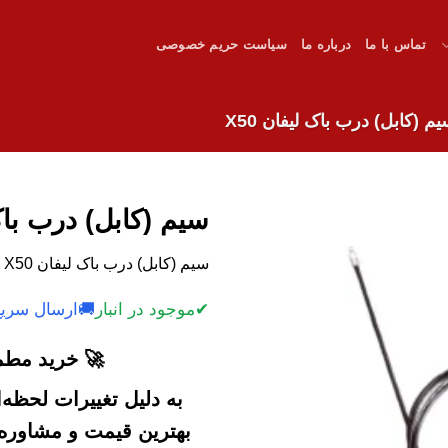
تماس با ما
درباره ما
سیاست حریم خصوصی
م (کابل) درب باک لیفان X50
سیم (کابل) درب باک ل
سیم (کابل) درب باک لیفان X50 با کیفیت و قیمت رقابتی.
✔
موجود در انبار
🚚
ارسال سریع
🚀 خرید مطمئ
به دلیل تغییرات لحظه
بهترین قیمت و مشاوره خ