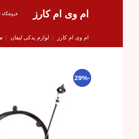
Skip
ام وی ام کارز
to
فروشگاه
content
ام وی ام کارز
|
لوازم یدکی لیفان
|
سی
-29%