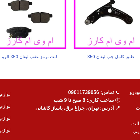
طبق کامل چپ لیفان X50
لنت ترمز عقب لیفان X50 الرو
ودرو
📞
تماس:
09011739056
لوازم
🕘
ساعت کاری: 8 صبح تا 9 شب
لوازم
یت
📍 آدرس: تهران، چراغ برق، پاساژ کاشانی
لوازم
الت
لوازم
یم.