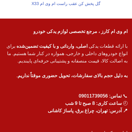
گل پخش کن عقب راست ام وی ام X33
ام وی ام کارز ، مرجع تخصصی لوازم یدکی خودرو
با ارائه قطعات یدکی
اصلی، وارداتی و با کیفیت تضمین‌شده
برای
انواع خودروهای داخلی و خارجی، همواره در کنار شما هستیم. ما
به اصالت کالا، قیمت منصفانه و پشتیبانی حرفه‌ای پایبندیم.
به دلیل حجم بالای سفارشات، تحویل حضوری موقتاً نداریم.
📞
تماس:
09011739056
🕘
ساعت کاری: 8 صبح تا 9 شب
📍 آدرس: تهران، چراغ برق، پاساژ کاشانی