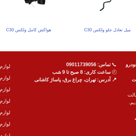
میل تعادل جلو ولکس C30
هواکش کامل ولکس C30
ودرو
📞
تماس:
09011739056
لوازم
🕘
ساعت کاری: 8 صبح تا 9 شب
لوازم
یت
📍 آدرس: تهران، چراغ برق، پاساژ کاشانی
لوازم
الت
لوازم
یم.
لوازم
لوازم ی
لوازم