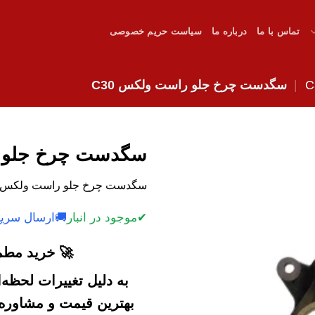
تماس با ما
درباره ما
سیاست حریم خصوصی
|
سگدست چرخ جلو راست ولکس C30
سگدست چرخ جلو را
سگدست چرخ جلو راست ولکس C30 با کیفیت و قیمت رقابتی
✔
موجود در انبار
🚚
ارسال سریع
🚀 خرید مطمئ
به دلیل تغییرات لحظه
بهترین قیمت و مشاوره خ