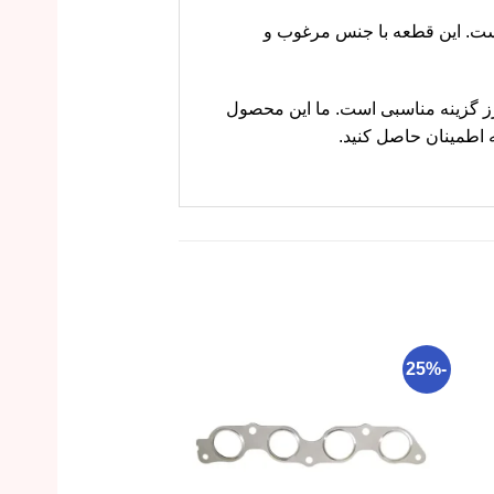
خ جلو راست ولکس C30 قطعه‌ای کلیدی برای سیستم تعلیق چرخ جلو در خودروی ولکس C30 است. این قطعه با جنس مرغوب و
 هستید، ام وی ام کارز گزینه مناسبی است. ما این محصول
 اطمینان حاصل کنید.
-26%
-25%