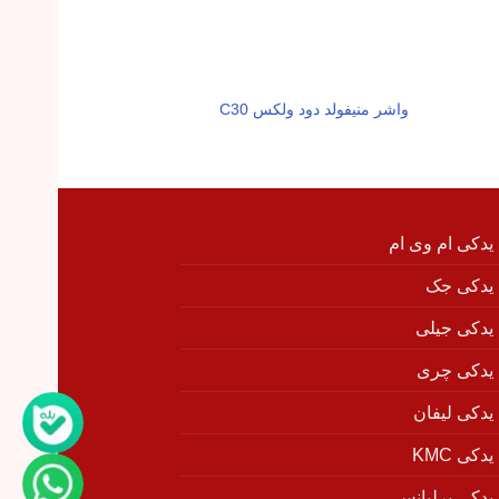
واشر منیفولد دود ولکس C30
واشر درب سوپاپ ول
 یدکی ام وی ام
 یدکی جک
 یدکی جیلی
 یدکی چری
 یدکی لیفان
دکی KMC
 یدکی برلیانس