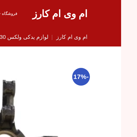
Skip
ام وی ام کارز
to
فروشگاه
content
ام وی ام کارز
|
لوازم یدکی ولکس C30
-17%