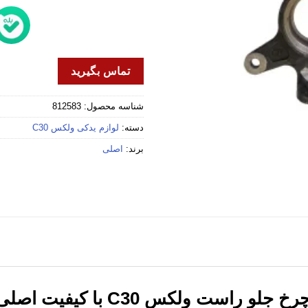
تماس بگیرید
شناسه محصول:
812583
دسته:
لوازم یدکی ولکس C30
برند:
اصلی
ست ولکس C30 با کیفیت اصلی