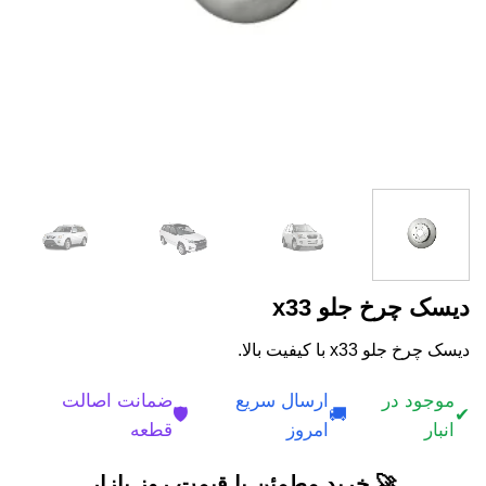
دیسک چرخ جلو x33
دیسک چرخ جلو x33 با کیفیت بالا.
موجود در
ارسال سریع
ضمانت اصالت
🛡️
🚚
✔
انبار
امروز
قطعه
🚀 خرید مطمئن با قیمت روز بازار