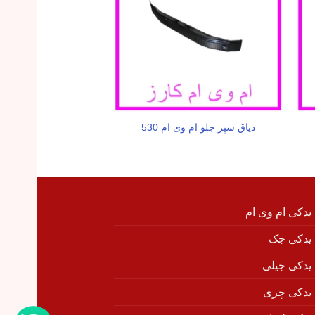
دیاق سپر جلو ام وی ام 530
توپی سرکمک ام وی ا
 یدکی ام وی ام
 یدکی جک
 یدکی جیلی
 یدکی چری