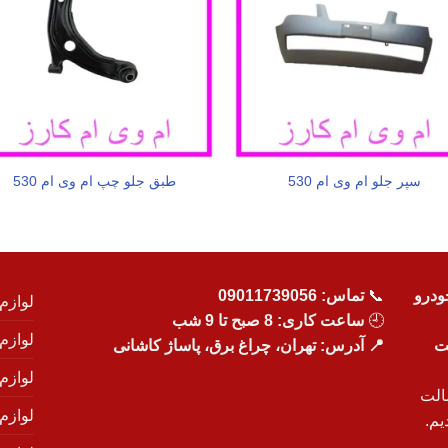
سپر جلو ام وی ام 530
طبق جلو چپ ام وی ام 530
ودرو
📞
تماس:
09011739056
لوازم
🕘
ساعت کاری: 8 صبح تا 9 شب
لوازم
یت
📍 آدرس: تهران، چراغ برق، پاساژ کاشانی
لوازم
الت
لوازم
یم.