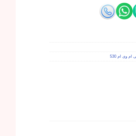
ام وی ام 530