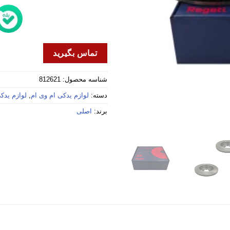
تماس بگیرید
شناسه محصول:
812621
دسته:
لوازم یدکی ام وی ام
,
لوازم یدکی 
برند:
اصلی