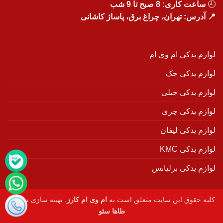
🕘
ساعت کاری: 8 صبح تا 9 شب
📍 آدرس: تهران، چراغ برق، پاساژ کاشانی
لوازم یدکی ام وی ام
لوازم یدکی جک
لوازم یدکی جیلی
لوازم یدکی چری
لوازم یدکی لیفان
لوازم یدکی KMC
لوازم یدکی برلیانس
کلیه حقوق این سایت متعلق است به
ام وی ام کارز
. بهینه سازی سایت :
طاها سئو