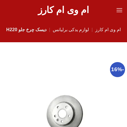
Ski
ام وی ام کارز
t
conten
ام وی ام کارز
|
لوازم یدکی برلیانس
|
دیسک چرخ جلو H220
-16%