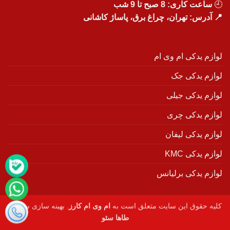
🕘
ساعت کاری: 8 صبح تا 9 شب
📍 آدرس: تهران، چراغ برق، پاساژ کاشانی
لوازم یدکی ام وی ام
لوازم یدکی جک
لوازم یدکی جیلی
لوازم یدکی چری
لوازم یدکی لیفان
لوازم یدکی KMC
لوازم یدکی برلیانس
کلیه حقوق این سایت متعلق است به
ام وی ام کارز
. بهینه سازی سایت :
طاها سئو