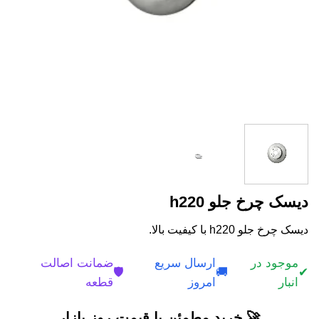
دیسک چرخ جلو h220
دیسک چرخ جلو h220 با کیفیت بالا.
موجود در
ارسال سریع
ضمانت اصالت
🛡️
🚚
✔
انبار
امروز
قطعه
🚀 خرید مطمئن با قیمت روز بازار