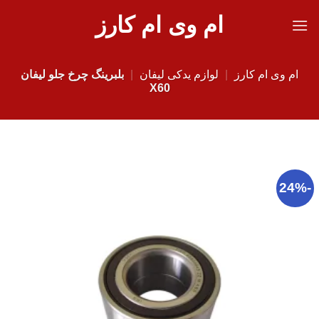
Ski
ام وی ام کارز
t
conten
ام وی ام کارز
|
لوازم یدکی لیفان
|
بلبرینگ چرخ جلو لیفان
X60
-24%