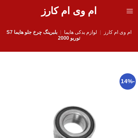
Ski
ام وی ام کارز
t
conten
ام وی ام کارز
|
لوازم یدکی هایما
|
بلبرینگ چرخ جلو هایما S7
توربو 2000
-14%